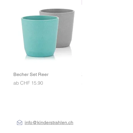
den Beinen
NEU
Becher Set Reer
Znünibox MontiiCo Ben
Sale-Preis
Sale-Preis
ab
CHF 15.90
ab
CHF 26.90
info@kinderstrahlen.ch
079 433 11 23