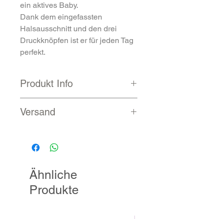
ein aktives Baby.
Dank dem eingefassten
Halsausschnitt und den drei
Druckknöpfen ist er für jeden Tag
perfekt.
Produkt Info
100 % gekämmte und
Versand
ringgesponnene Baumwolle
Heather-Farben sind 52 %
Voraussichtliche Lieferung nach
gekämmte und
Zahlungseingang
ringgesponnene Baumwolle,
7 - 12 Werktage
48 % Polyester
Ähnliche
Stoffgewicht: 132,2 g/m²
Seitennähte
Produkte
Eingefasster Halsausschnitt
Drei Druckknöpfe zwischen