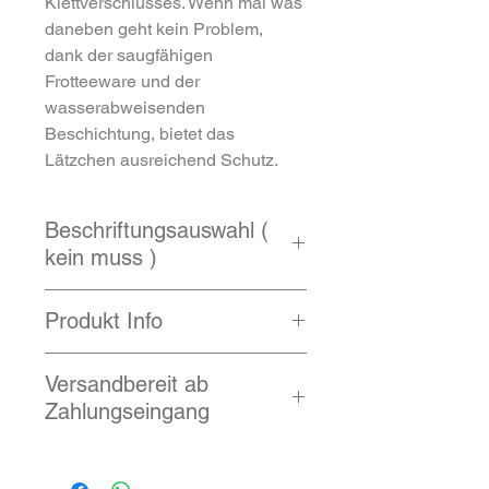
Klettverschlusses. Wenn mal was
daneben geht kein Problem,
dank der saugfähigen
Frotteeware und der
wasserabweisenden
Beschichtung, bietet das
Lätzchen ausreichend Schutz.
Beschriftungsauswahl (
kein muss )
Zur Auswahl
Produkt Info
noch weitere
Schriftarten
Die Gestaltung kann auch
Kletttlätzchen 30x45 cm
Kinderstrahlen überlassen
Versandbereit ab
bestickte Tier-Applikation
werden!
Zahlungseingang
Klettverschluss
Vorderseite: 100 %
2 - 10 Werktage
Baumwolle, Frottee-Stretch