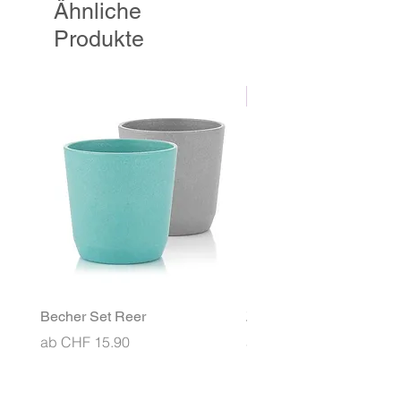
Ähnliche
Produkte
NEU
Becher Set Reer
Znünibox MontiiCo Ben
Sale-Preis
Sale-Preis
ab
CHF 15.90
ab
CHF 26.90