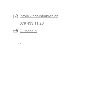
info@kinderstrahlen.ch
079 433 11 23
Gutschein
Über uns
Beschriftungsauswahl
Galerie
Tipp
Familien entlasten
Auszeit schenken
AGB