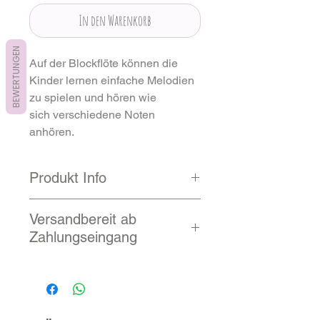
In den Warenkorb
BEWERTUNGEN
Auf der Blockflöte können die
Kinder lernen einfache Melodien
zu spielen und hören wie
sich verschiedene Noten
anhören.
Produkt Info
Abmessungen
31 cm
Versandbereit ab
Zahlungseingang
Material
Holz
2 - 10 Werktage
Alter des Kindes
3