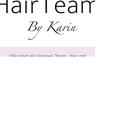
Wir sind ein kleines Team, das mit
Leidenschaft und Kreativität unsere
Kunden begeistert und stets auf dem
neustem Stand der Frisuren- und
Beautywelt sind. Typberatungen,
Tages oder Abends Makeup, Fest
oder Brautfrisuren das alles gehört
zum Service mit dazu. Bei uns gibt
es nach Feierabend ein Bier oder
Glas Champagner, so das der
Coiffeur besuch nach der Arbeit zum
entspannen Einlädt.