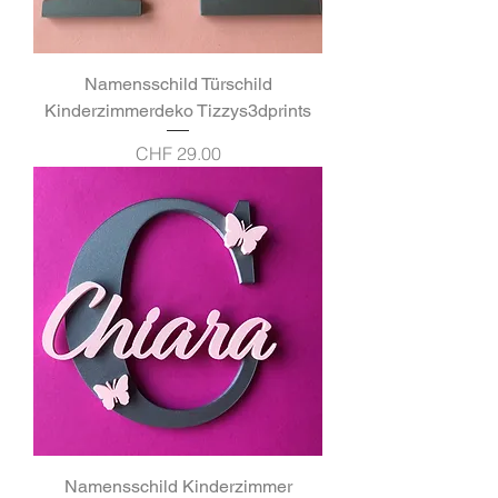
Namensschild Türschild
Kinderzimmerdeko Tizzys3dprints
Preis
CHF 29.00
Namensschild Kinderzimmer