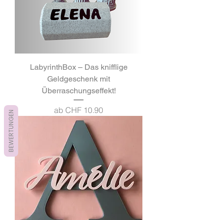
LabyrinthBox – Das knifflige
Geldgeschenk mit
Überraschungseffekt!
Sale-Preis
ab
CHF 10.90
BEWERTUNGEN