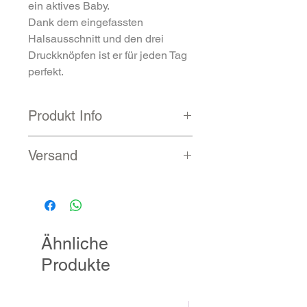
ein aktives Baby.
Dank dem eingefassten
Halsausschnitt und den drei
Druckknöpfen ist er für jeden Tag
perfekt.
Produkt Info
100 % gekämmte und
Versand
ringgesponnene Baumwolle
Heather-Farben sind 52 %
Voraussichtliche Lieferung nach
gekämmte und
Zahlungseingang
ringgesponnene Baumwolle,
9 - 12 Werktage
48 % Polyester
Ähnliche
Stoffgewicht: 132,2 g/m²
Seitennähte
Produkte
Eingefasster Halsausschnitt
Drei Druckknöpfe zwischen