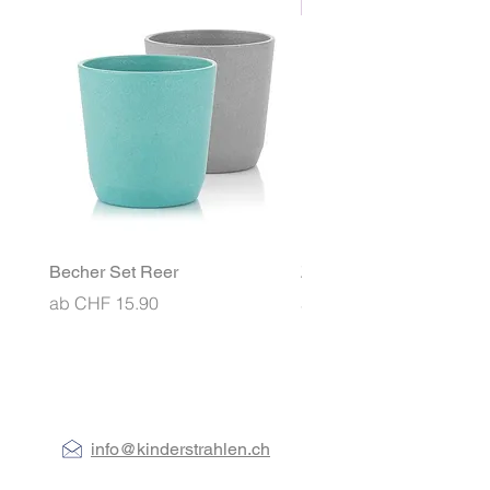
den Beinen
NEU
Becher Set Reer
Znünibox MontiiCo Ben
Sale-Preis
Sale-Preis
ab
CHF 15.90
ab
CHF 26.90
info@kinderstrahlen.ch
079 433 11 23