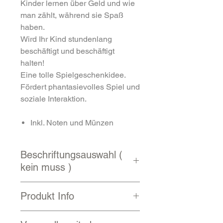
Kinder lernen über Geld und wie
man zählt, während sie Spaß
haben.
Wird Ihr Kind stundenlang
beschäftigt und beschäftigt
halten!
Eine tolle Spielgeschenkidee.
Fördert phantasievolles Spiel und
soziale Interaktion.
Inkl. Noten und Münzen
Beschriftungsauswahl (
kein muss )
Schriftart / Schriftfarbe
Produkt Info
Sujet
( Hintergrund / Dekoration )
noch weitere
Schriftarten
Masse: 25 x 16 x 16 cm