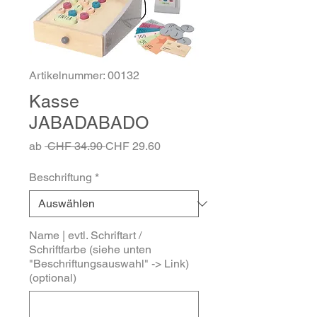
Artikelnummer: 00132
Kasse
JABADABADO
Standardpreis
Sale-
ab
 CHF 34.90 
CHF 29.60
Preis
Beschriftung
*
Name | evtl. Schriftart /
Schriftfarbe (siehe unten
"Beschriftungsauswahl" -> Link)
(optional)