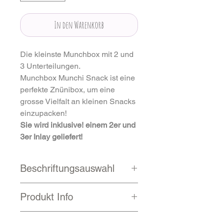
In den Warenkorb
Die kleinste Munchbox mit 2 und
3 Unterteilungen.
Munchbox Munchi Snack ist eine
perfekte Znünibox, um eine
grosse Vielfalt an kleinen Snacks
einzupacken!
Sie wird inklusive! einem 2er und
3er Inlay geliefert!
Beschriftungsauswahl
Schrift
Produkt Info
Ganzflächige Stickers
noch weitere
Schriftarten
Ca. 500 Milliliter