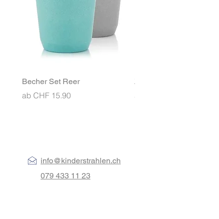
Becher Set Reer
Znünibox MontiiCo Ben
Sale-Preis
Sale-Preis
ab
CHF 15.90
ab
CHF 26.90
info@kinderstrahlen.ch
079 433 11 23
Gutschein