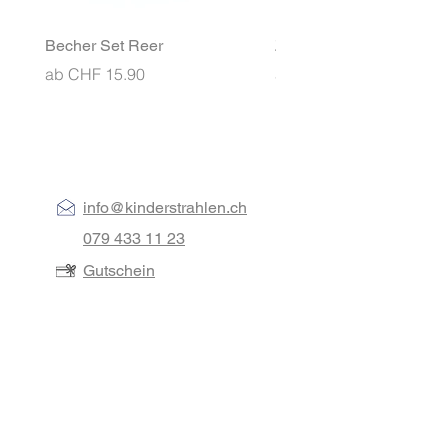
Becher Set Reer
Znünibox MontiiCo Ben
Sale-Preis
Sale-Preis
ab
CHF 15.90
ab
CHF 26.90
info@kinderstrahlen.ch
079 433 11 23
Gutschein
Über uns
Beschriftungsauswahl
Galerie
Tipp