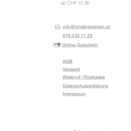
Sale-Preis
ab
CHF 15.90
info@kinderstrahlen.ch
079 433 11 23
Online Gutschein
AGB
Versand
Widerruf / Rückgabe
Datenschutzerklärung
Impressum