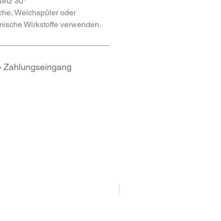
etz 30°
che, Weichspüler oder
ische Wirkstoffe verwenden.
b Zahlungseingang
NEU