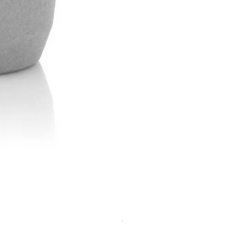
Znünibox MontiiCo Bento Tw