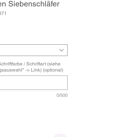
n Siebenschläfer
371
-
s
chriftfarbe / Schriftart (siehe
gsauswahl" -> Link) (optional)
0/500