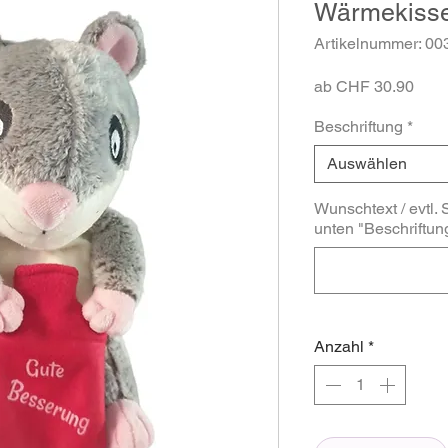
Wärmekisse
Artikelnummer: 00
Sale
ab
CHF 30.90
Prei
Beschriftung
*
Auswählen
Wunschtext / evtl. S
unten "Beschriftun
Anzahl
*