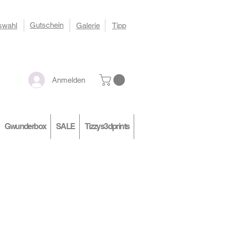
Gutschein
swahl
Galerie
Tipp
Anmelden
Gwunderbox
SALE
Tizzys3dprints