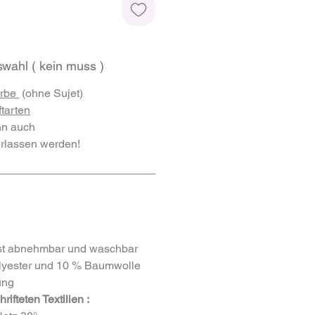
wahl ( kein muss )
farbe
(ohne Sujet)
ftarten
nn auch
erlassen werden!
st abnehmbar und waschbar
lyester und 10 % Baumwolle
ung
ifteten Textilien :