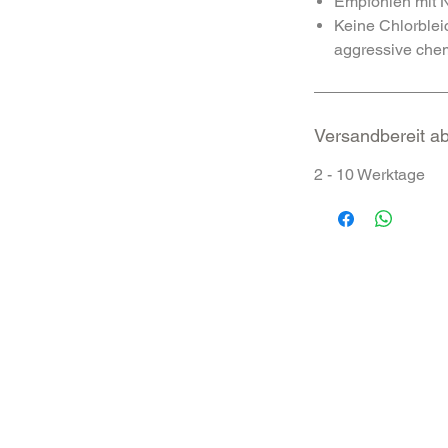
Empfohlen mit N
Keine Chlorblei
aggressive chem
Versandbereit a
2 - 10 Werktage