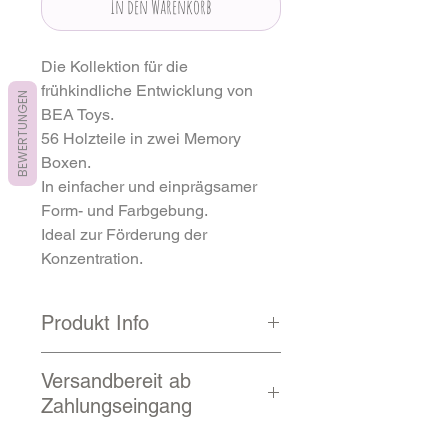
In den Warenkorb
Die Kollektion für die
frühkindliche Entwicklung von
BEWERTUNGEN
BEA Toys.
56 Holzteile in zwei Memory
Boxen.
In einfacher und einprägsamer
Form- und Farbgebung.
Ideal zur Förderung der
Konzentration.
Produkt Info
Grosse Teile 6 x 6 cm für Kinder-
Versandbereit ab
und Mami-Hände geschaffen
Zahlungseingang
Materialgruppe: Holz
Anzahl Teile: 56
3 - 10 Werktage