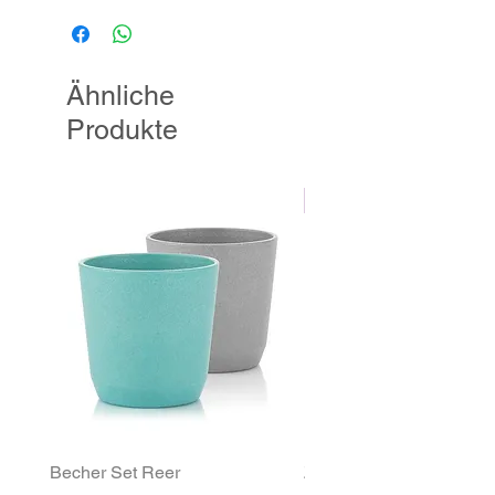
Mindestalter: ab 12 Monaten
Ähnliche
Produkte
NEU
Becher Set Reer
Znünibox MontiiCo Ben