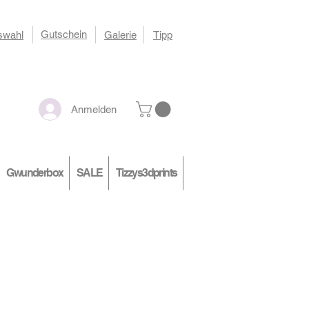
Gutschein
swahl
Galerie
Tipp
Anmelden
Gwunderbox
SALE
Tizzys3dprints