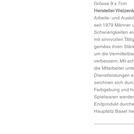
Grösse 9 x 7cm
Hersteller Weizenk
Arbeits- und Ausbi
seit 1979 Männer u
Schwierigkeiten ei
mit sinnvollen Täti
gemäss ihren Stärk
um die Vermittelbark
verbessern. Mit a
die Mitarbeiter un
Dienstleistungen e
zeichnen sich durc
Farbgebung und hoh
Spielwaren werden
Endprodukt durchw
Hauptsitz Basel her