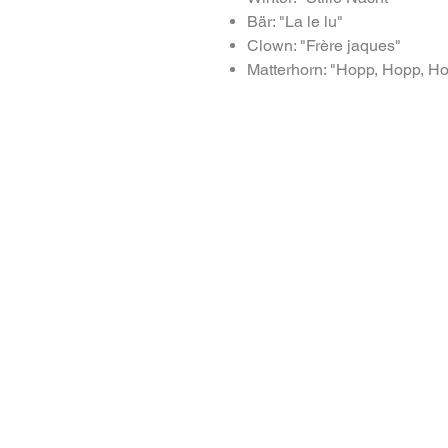
Bär: "La le lu"
Clown: "Frère jaques"
Matterhorn: "Hopp, Hopp, H