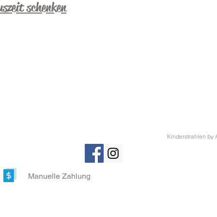
uszeit schenken
Kinderstrahlen b
Manuelle Zahlung