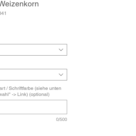
Weizenkorn
041
-
s
art / Schriftfarbe (siehe unten
ahl" -> Link) (optional)
0/500