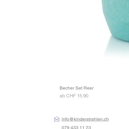
Becher Set Reer
Sale-Preis
ab
CHF 15.90
info@kinderstrahlen.ch
079 433 11 23