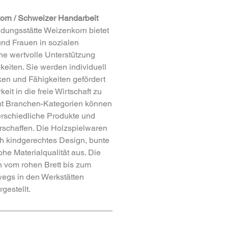
orn / Schweizer Handarbeit
ldungsstätte Weizenkorn bietet
nd Frauen in sozialen
ne wertvolle Unterstützung
gkeiten. Sie werden individuell
en und Fähigkeiten gefördert
eit in die freie Wirtschaft zu
cht Branchen-Kategorien können
terschiedliche Produkte und
rschaffen. Die Holzspielwaren
h kindgerechtes Design, bunte
e Materialqualität aus. Die
 vom rohen Brett bis zum
egs in den Werkstätten
gestellt.