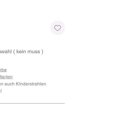
wahl ( kein muss )
arbe
ftarten
nn auch Kinderstrahlen
!