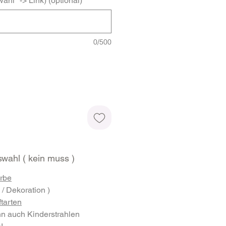
ahl" -> Link) (optional)
0/500
wahl ( kein muss )
arbe
 / Dekoration )
ftarten
nn auch Kinderstrahlen