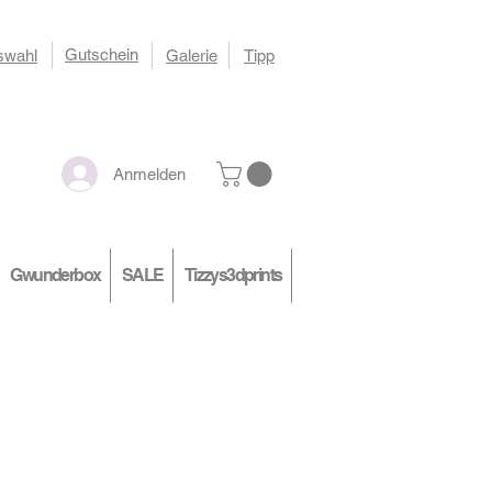
Gutschein
swahl
Galerie
Tipp
Anmelden
Gwunderbox
SALE
Tizzys3dprints