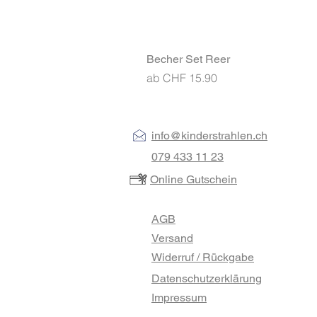
Becher Set Reer
Standardpreis
Sale-Preis
ab
CHF 15.90
info@kinderstrahlen.ch
079 433 11 23
Online Gutschein
AGB
Versand
Widerruf / Rückgabe
Datenschutzerklärung
Impressum