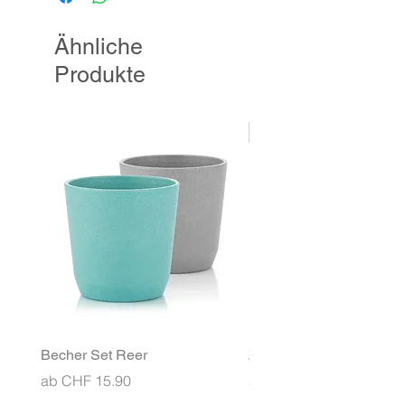
werden!
Ähnliche
Produkte
NEU
Becher Set Reer
Znünibox MontiiCo Ben
Sale-Preis
Sale-Preis
ab
CHF 15.90
ab
CHF 26.90