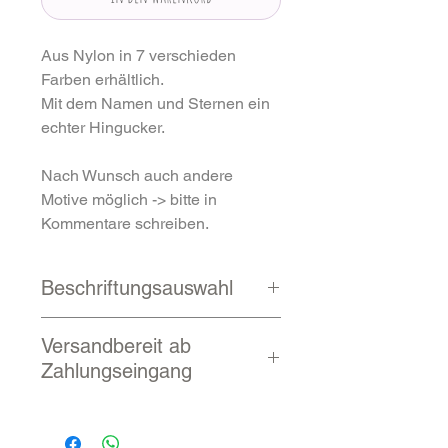
Aus Nylon in 7 verschieden
Farben erhältlich.
Mit dem Namen und Sternen ein
echter Hingucker.
Nach Wunsch auch andere
Motive möglich -> bitte in
Kommentare schreiben.
Beschriftungsauswahl
Schrift / Motiv
Versandbereit ab
Sujet
( Hintergrund / Dekoration )
Zahlungseingang
noch weitere
Schriftarten
Sujet- Schrift- und Farbwahl kann
2 - 10 Werktage
auch Kinderstrahlen überlassen