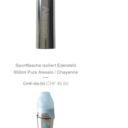
Sportflasche isoliert Edelstahl
650ml Pura Alessio / Chayenne
Standardpreis
Sale-Preis
CHF 56.90
CHF 45.50