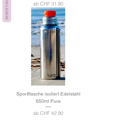
BEWERTUNGEN
Sale-Preis
ab
CHF 31.90
Sportflasche isoliert Edelstahl
650ml Pura
Sale-Preis
ab
CHF 42.90